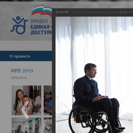
14
из
66
Версия для слабовид
О проекте
Команда
Новости
МРВ 2019
30.06.2019