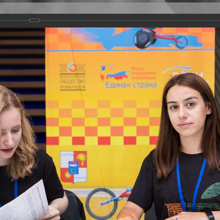
Версия для слабовидящих
Задать вопрос
и
Деятельность
Базы данных