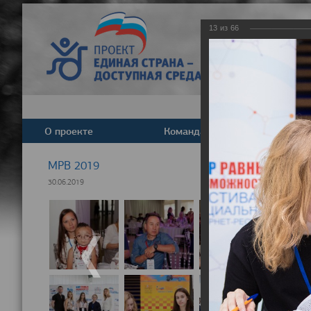
13
из
66
О проекте
Команда
Новост
МРВ 2019
30.06.2019