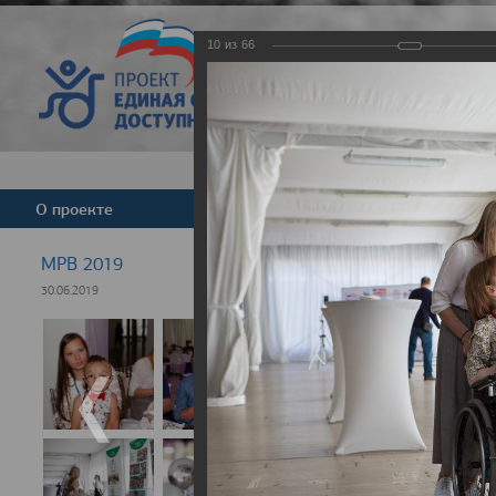
10
из
66
Версия для слабовид
О проекте
Команда
Новости
МРВ 2019
30.06.2019