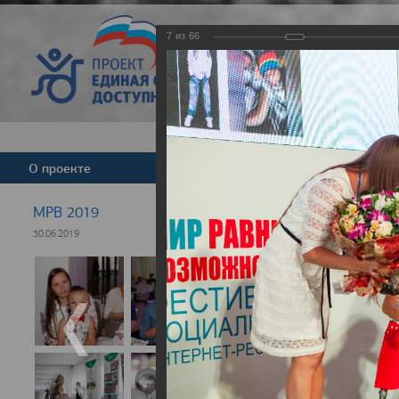
7
из
66
Версия для слабовид
О проекте
Команда
Новости
МРВ 2019
30.06.2019