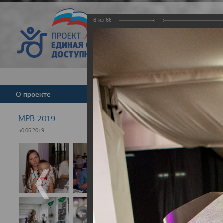
6
из
66
Версия для слабовид
О проекте
Команда
Новости
МРВ 2019
30.06.2019