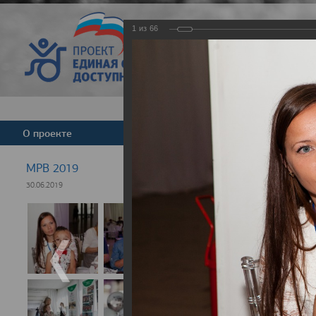
1
из
66
Версия для слабовид
О проекте
Команда
Новости
МРВ 2019
30.06.2019