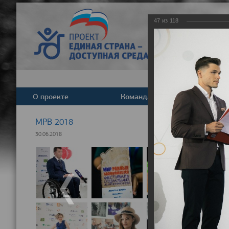
47
из
118
О проекте
Команда
Новост
МРВ 2018
30.06.2018