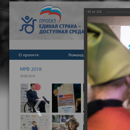
44
из
118
О проекте
Команда
Новост
МРВ 2018
30.06.2018