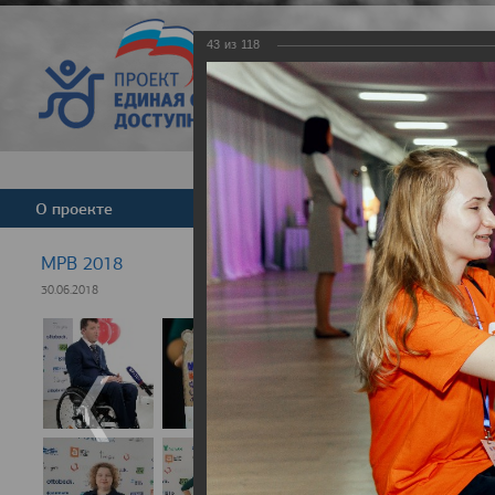
43
из
118
Версия для слабовид
О проекте
Команда
Новости
МРВ 2018
30.06.2018