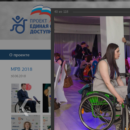
40
из
118
Версия для слабовид
О проекте
Команда
Новости
МРВ 2018
30.06.2018