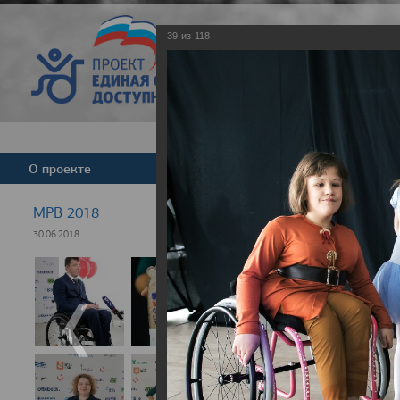
39
из
118
Версия для слабовид
О проекте
Команда
Новости
МРВ 2018
30.06.2018