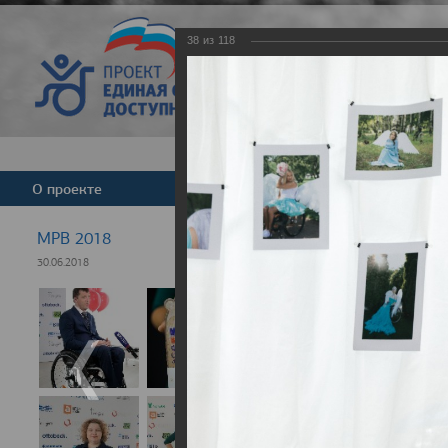
38
из
118
Версия для слабовид
О проекте
Команда
Новости
МРВ 2018
30.06.2018