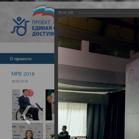
36
из
118
Версия для слабовид
О проекте
Команда
Новости
МРВ 2018
30.06.2018