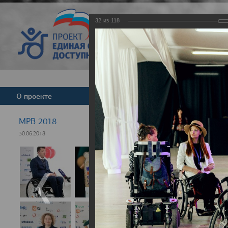
32
из
118
Версия для слабовид
О проекте
Команда
Новости
МРВ 2018
30.06.2018