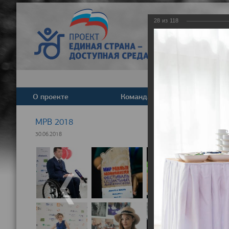
28
из
118
О проекте
Команда
Новост
МРВ 2018
30.06.2018