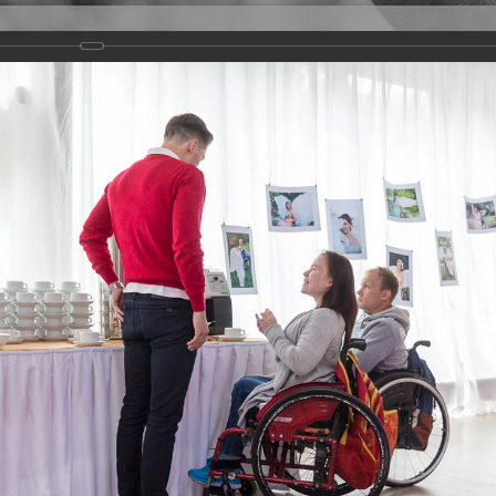
Версия для слабовидящих
Задать вопрос
и
Деятельность
Базы данных