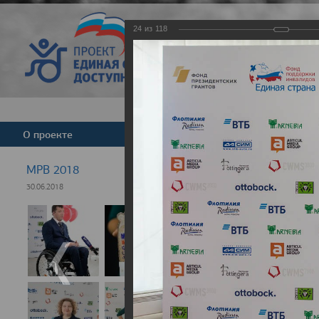
24
из
118
Версия для слабовид
О проекте
Команда
Новости
МРВ 2018
30.06.2018