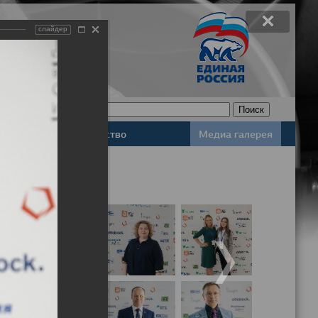
слайдер
Законодательство
Медиа галерея