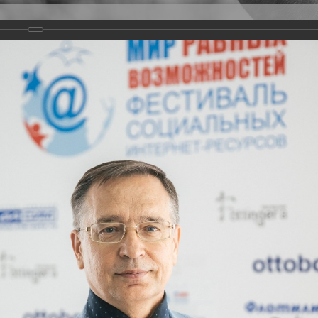
Версия для слабовидящих
Задать вопрос
и
Деятельность
Базы данных