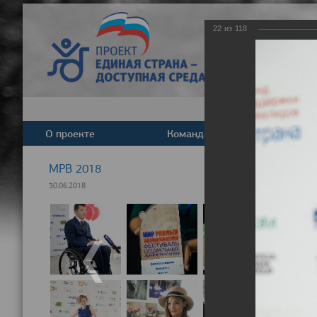
22
из
118
О проекте
Команда
Новост
МРВ 2018
30.06.2018