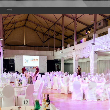
Версия для слабовидящих
Задать вопрос
и
Деятельность
Базы данных