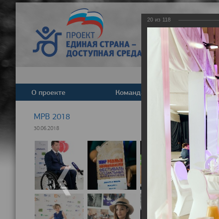
20
из
118
О проекте
Команда
Новост
МРВ 2018
30.06.2018