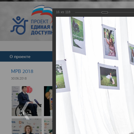
16
из
118
Версия для слабовид
О проекте
Команда
Новости
МРВ 2018
30.06.2018