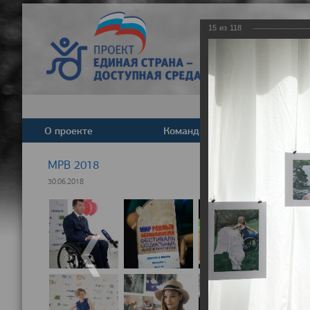
15
из
118
О проекте
Команда
Новост
МРВ 2018
30.06.2018