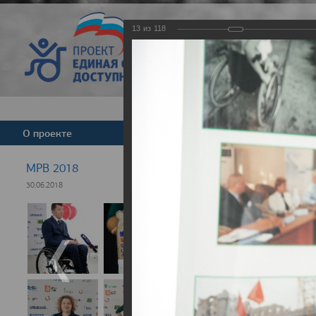
13
из
118
Версия для слабовид
О проекте
Команда
Новости
МРВ 2018
30.06.2018