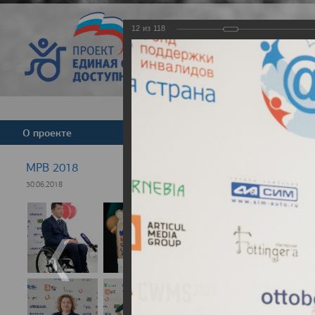
12
из
118
Версия для слабовид
О проекте
Команда
Новости
МРВ 2018
30.06.2018