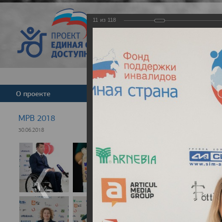
11
из
118
Версия для слабовид
О проекте
Команда
Новости
МРВ 2018
30.06.2018