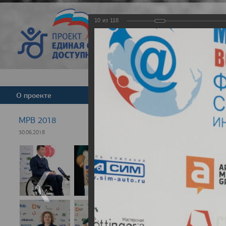
10
из
118
Версия для слабовид
О проекте
Команда
Новости
МРВ 2018
30.06.2018