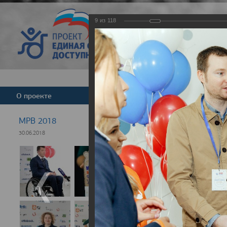
9
из
118
Версия для слабовид
О проекте
Команда
Новости
МРВ 2018
30.06.2018