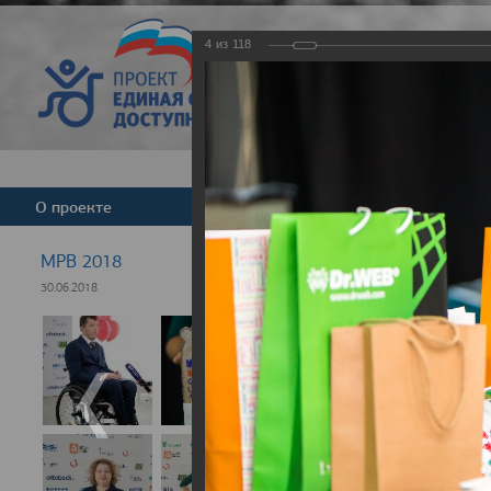
4
из
118
Версия для слабовид
О проекте
Команда
Новости
МРВ 2018
30.06.2018