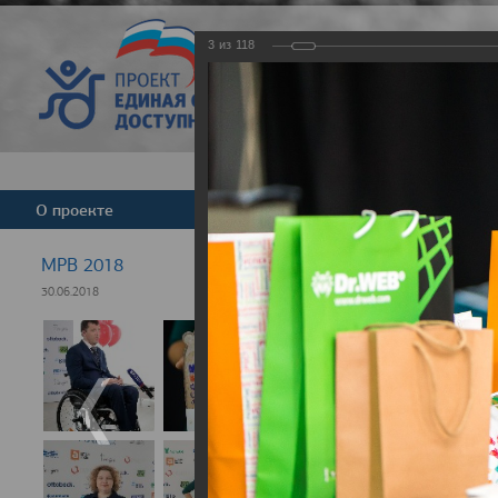
3
из
118
Версия для слабовид
О проекте
Команда
Новости
МРВ 2018
30.06.2018