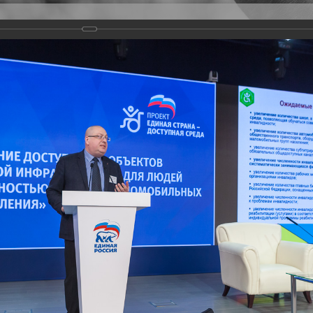
Версия для слабовидящих
Задать вопрос
и
Деятельность
Базы данных
оекта "Единая страна - доступная среда"
ры для людей с инвалидностью и других категорий маломобильных групп 