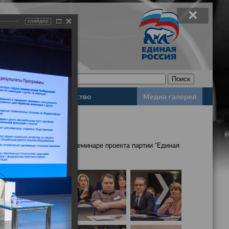
слайдер
Законодательство
Медиа галерея
населения обсудили на семинаре проекта партии "Единая