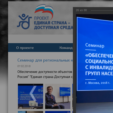
26
из
88
О проекте
Команда
Новост
Cеминар для региональных координаторов партпр
07.02.2018
Обеспечение доступности объектов социальной инфраструкту
Россия" "Единая страна-Доступная среда"