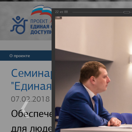
22
из
88
Версия для слабовид
О проекте
Команда
Новости
Cеминар для регионал
"Единая страна - досту
07.02.2018
Обеспечение доступности
для людей с инвалидность