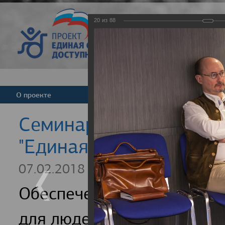
20
из
88
Версия для слабовид
О проекте
Команда
Новости
Cеминар для регионал
"Единая страна - досту
07.02.2018
Обеспечение доступности
для людей с инвалидность