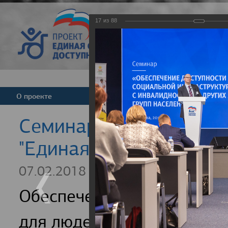
17
из
88
Версия для слабовид
О проекте
Команда
Новости
Cеминар для регионал
"Единая страна - досту
07.02.2018
Обеспечение доступности
для людей с инвалидность