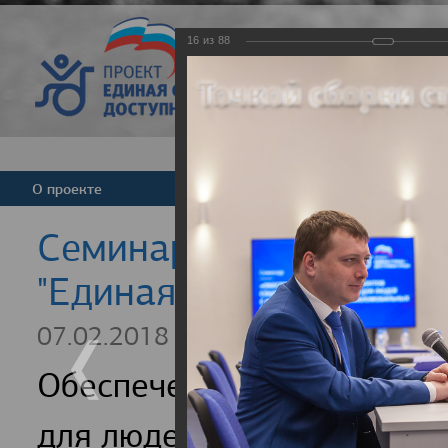
16
из
88
Версия для слабовид
О проекте
Команда
Новости
Cеминар для регионал
"Единая страна - досту
07.02.2018
Обеспечение доступности
для людей с инвалидность