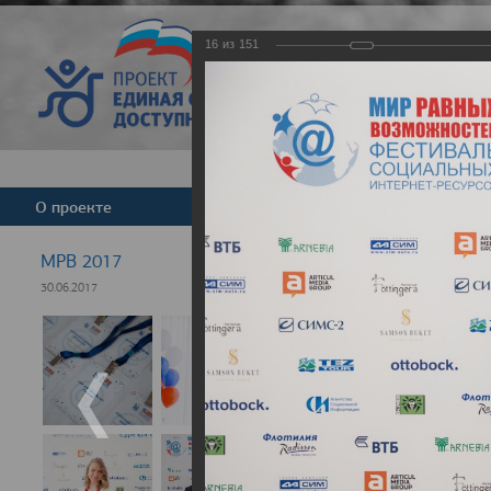
16
из
151
Версия для слабовид
О проекте
Команда
Новости
МРВ 2017
30.06.2017