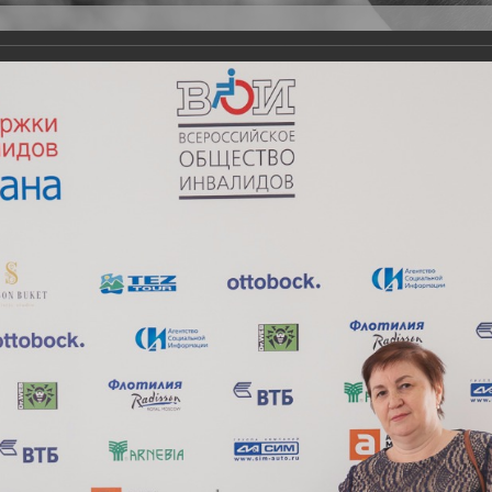
Версия для слабовидящих
Задать вопрос
и
Деятельность
Базы данных