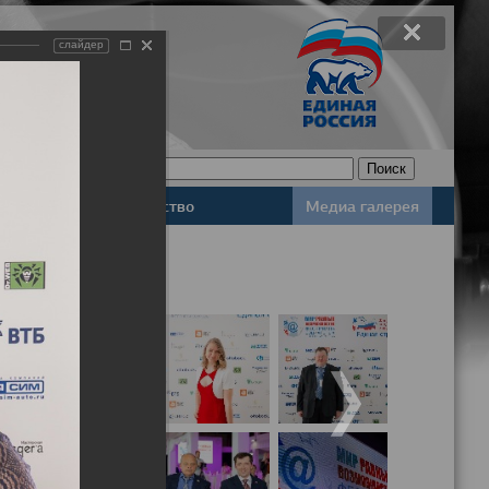
слайдер
Законодательство
Медиа галерея