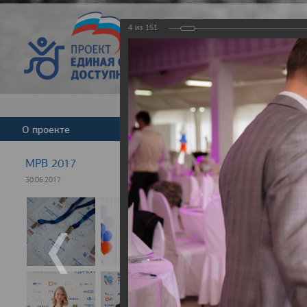
4
из
151
Версия для слабовид
О проекте
Команда
Новости
МРВ 2017
30.06.2017