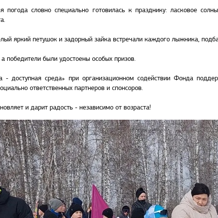
я погода словно специально готовилась к празднику: ласковое солн
а.
лый яркий петушок и задорный зайка встречали каждого лыжника, подб
 а победители были удостоены особых призов.
а - доступная среда» при организационном содействии Фонда поддер
оциально ответственных партнеров и спонсоров.
овляет и дарит радость - независимо от возраста!