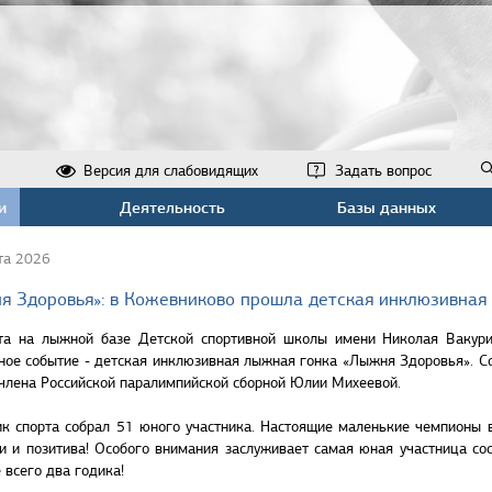
Версия для слабовидящих
Задать вопрос
и
Деятельность
Базы данных
та 2026
я Здоровья»: в Кожевниково прошла детская инклюзивная
та на лыжной базе Детской спортивной школы имени Николая Вакурин
ное событие - детская инклюзивная лыжная гонка «Лыжня Здоровья». С
 члена Российской паралимпийской сборной Юлии Михеевой.
к спорта собрал 51 юного участника. Настоящие маленькие чемпионы в
и и позитива! Особого внимания заслуживает самая юная участница со
 всего два годика!