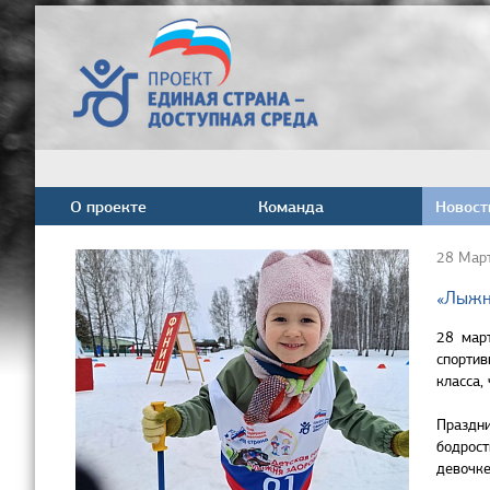
О проекте
Команда
Новост
28 Мар
«Лыжн
28 мар
спортив
класса,
Праздни
бодрост
девочке