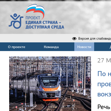
Версия для слабовид
О проекте
Команда
Новости
27 М
По 
про
вокз
Речь