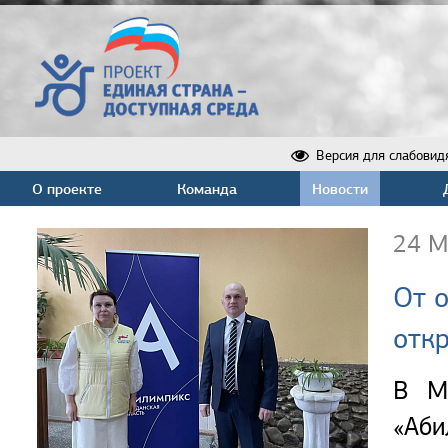
Версия для слабовид
О проекте
Команда
Новости
24 М
От о
отк
В М
«Аб